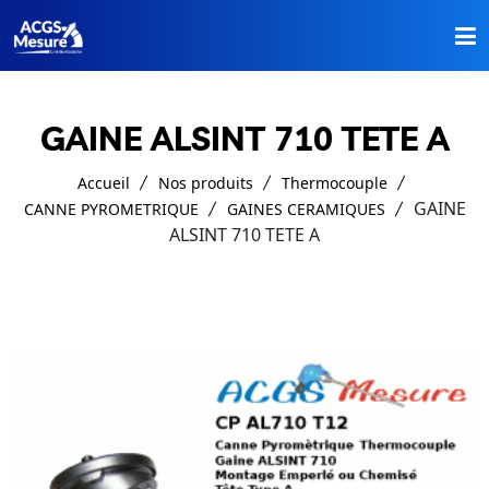
Accueil
GAINE ALSINT 710 TETE A
Nos Produits
Accueil
Nos produits
Thermocouple
A Propos
GAINE
CANNE PYROMETRIQUE
GAINES CERAMIQUES
ALSINT 710 TETE A
Catalogues
Contact